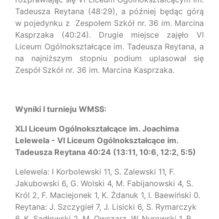
Tadeusza Reytana (48:29), a później będąc górą
w pojedynku z Zespołem Szkół nr. 36 im. Marcina
Kasprzaka (40:24). Drugie miejsce zajęło VI
Liceum Ogólnokształcące im. Tadeusza Reytana, a
na najniższym stopniu podium uplasował się
Zespół Szkół nr. 36 im. Marcina Kasprzaka.
Wyniki I turnieju WMSS:
XLI Liceum Ogólnokształcące im. Joachima
Lelewela - VI Liceum Ogólnokształcące im.
Tadeusza Reytana 40:24 (13:11, 10:6, 12:2, 5:5)
Lelewela: I Korbolewski 11, S. Zalewski 11, F.
Jakubowski 6, G. Wolski 4, M. Fabijanowski 4, S.
Król 2, F. Maciejonek 1, K. Żdanuk 1, I. Baewiński 0.
Reytana: J. Szczygieł 7, J. Lisicki 6, S. Rymarczyk
6, K. Sadłowski 2, M. Owczarz, W. Nurowski 1, B.